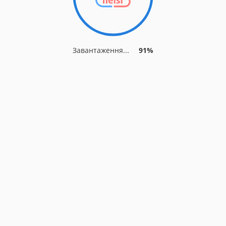
Завантаження...
91%