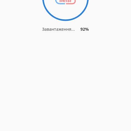
Завантаження...
92%