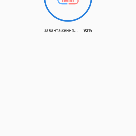
Завантаження...
92%