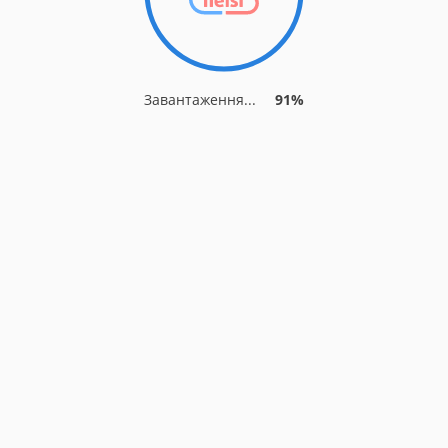
Завантаження...
91%