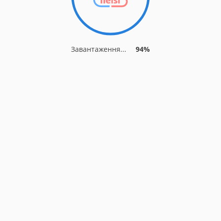
Завантаження...
94%