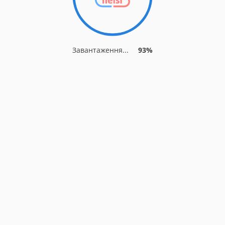
Завантаження...
93%