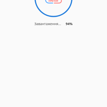
Завантаження...
94%