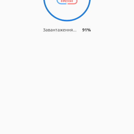
Завантаження...
91%