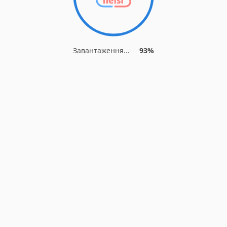
Завантаження...
93%