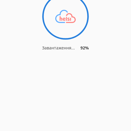
Завантаження...
92%