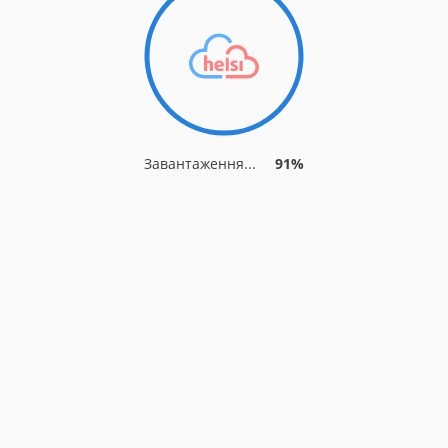
Завантаження...
91%