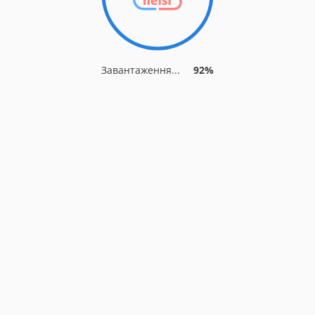
Завантаження...
92%