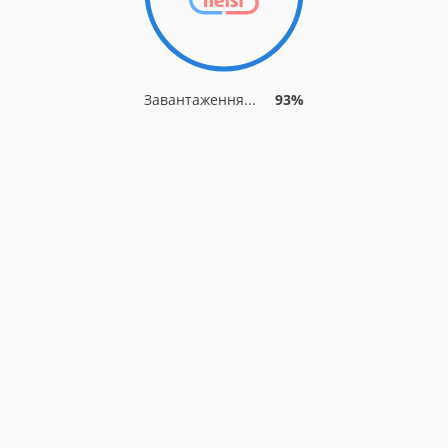
Завантаження...
93%