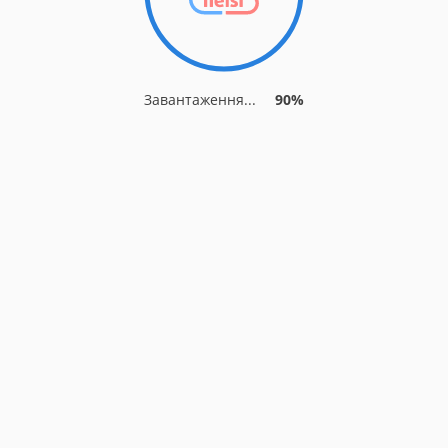
Завантаження...
90%