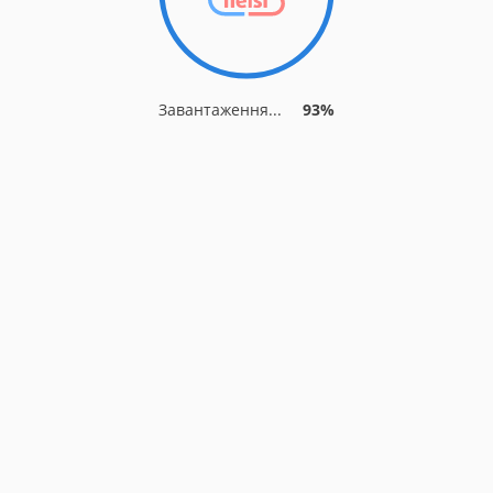
Завантаження...
93%