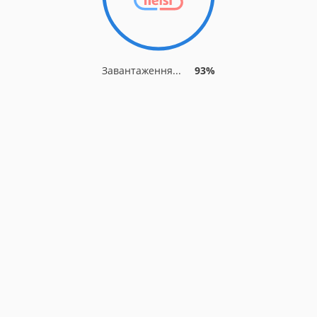
Завантаження...
93%