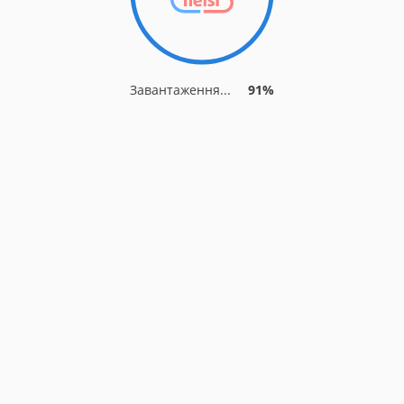
Завантаження...
91%