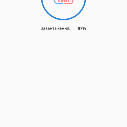
Завантаження...
93%