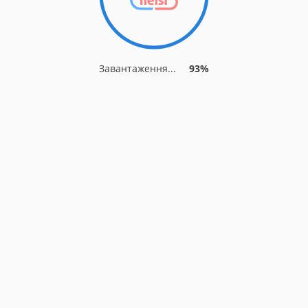
Завантаження...
93%