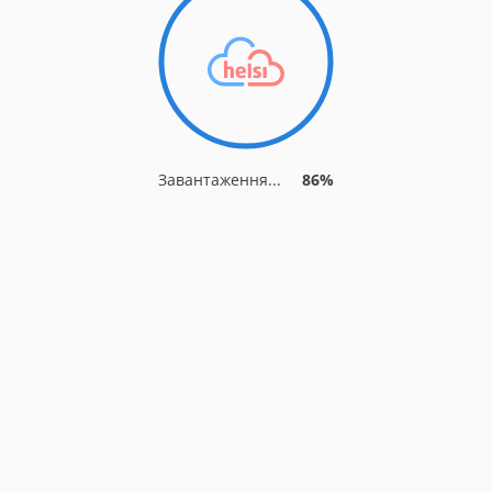
Завантаження...
91%