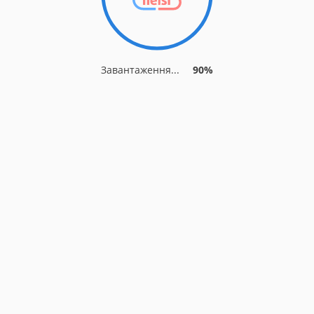
Завантаження...
90%