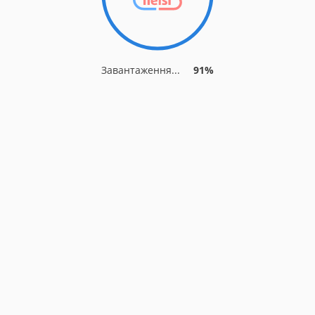
Завантаження...
91%