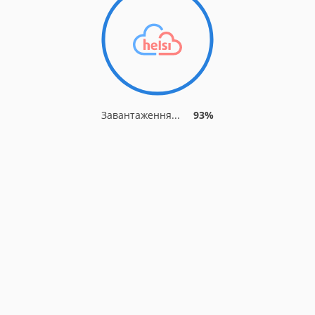
Завантаження...
93%