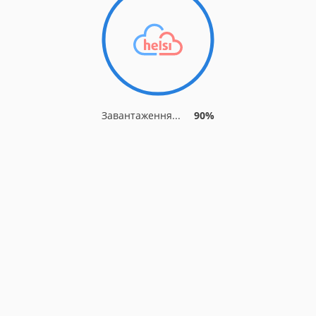
Завантаження...
90%