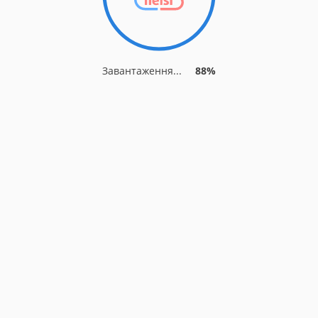
Завантаження...
88%