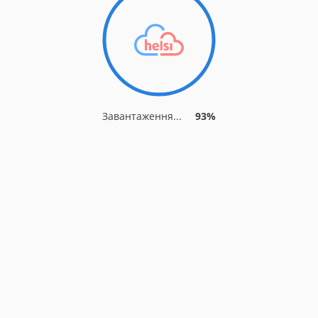
Завантаження...
93%