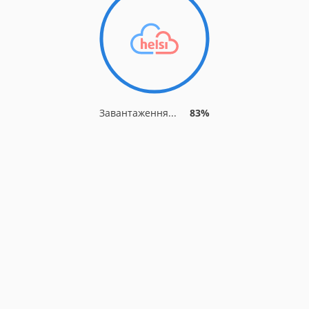
Завантаження...
89%