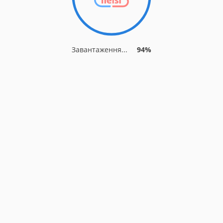
Завантаження...
94%