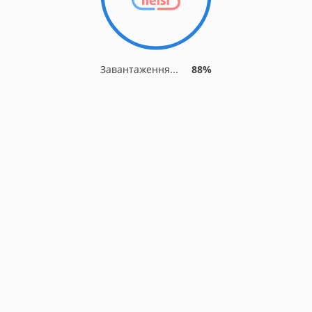
Завантаження...
88%