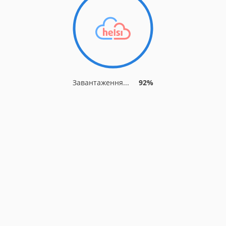
Завантаження...
92%