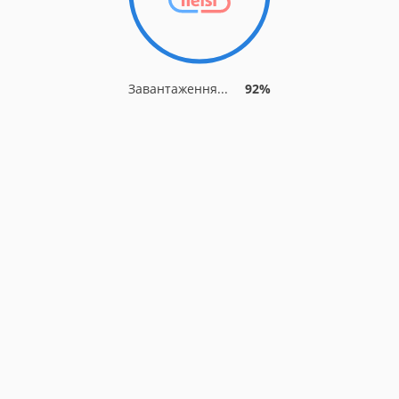
Завантаження...
92%