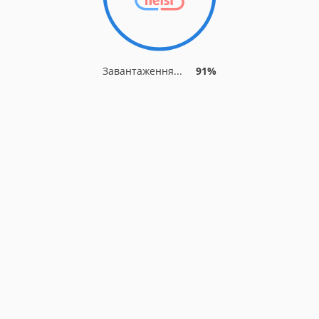
Завантаження...
91%