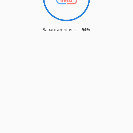
Завантаження...
94%