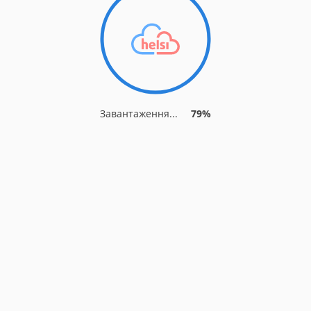
Завантаження...
84%