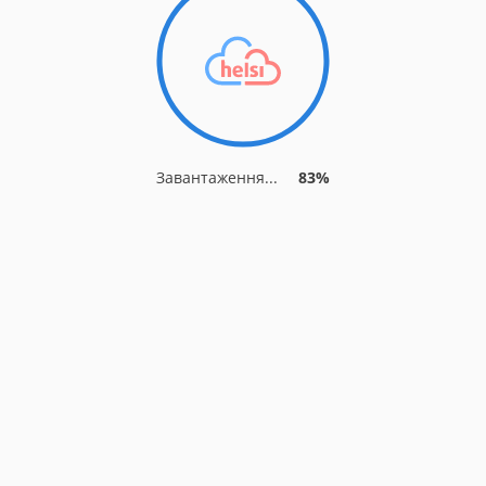
Завантаження...
87%