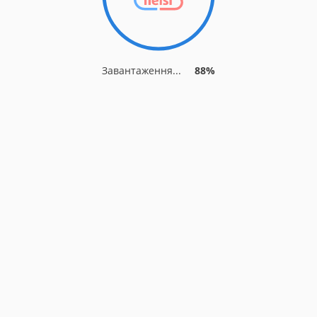
Завантаження...
88%