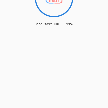
Завантаження...
91%