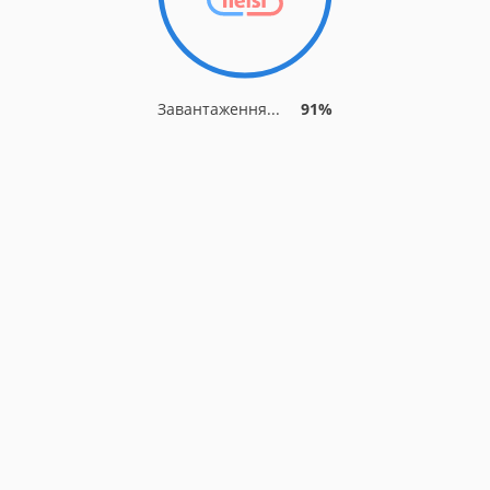
Завантаження...
91%