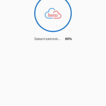
Завантаження...
88%