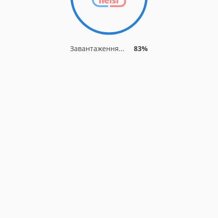
Завантаження...
87%