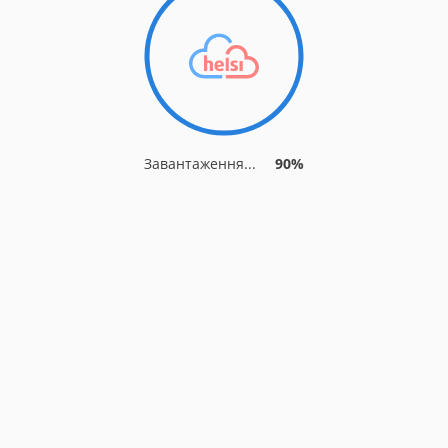
Завантаження...
90%