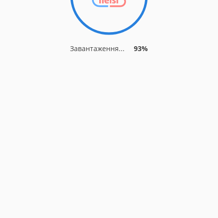
Завантаження...
93%