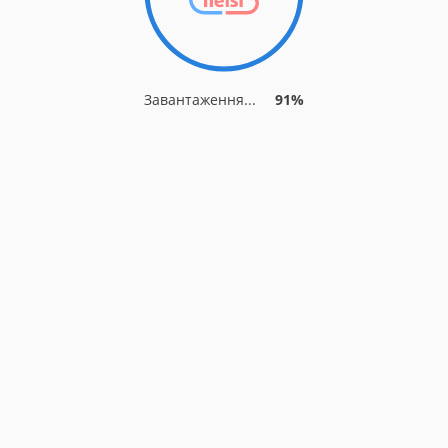
Завантаження...
91%