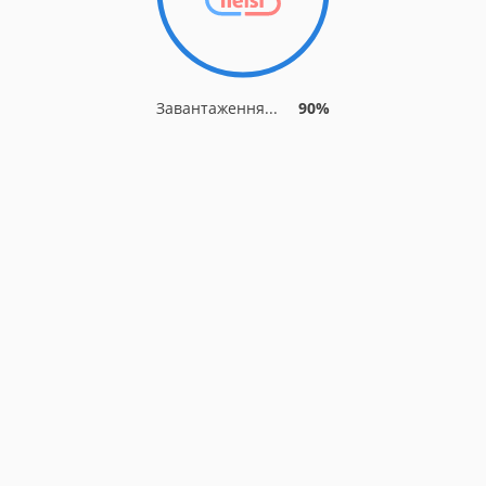
Завантаження...
90%