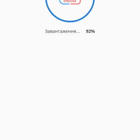
Завантаження...
92%