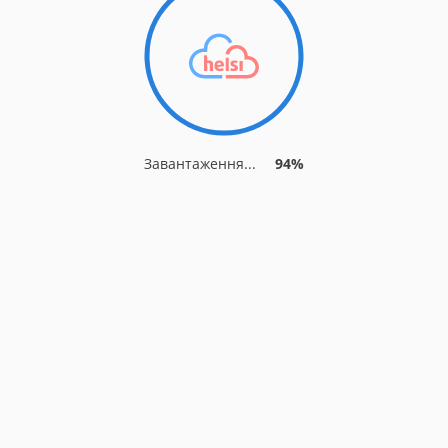
Завантаження...
94%