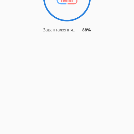
Завантаження...
93%