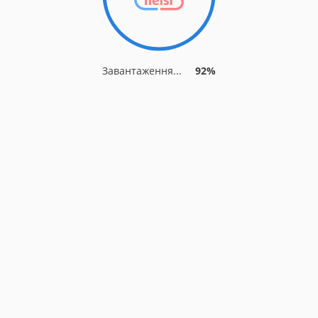
Завантаження...
92%