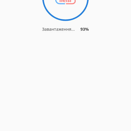
Завантаження...
93%