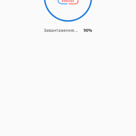
Завантаження...
90%